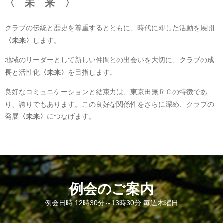
〈 未 来 〉
クラブの伝統と歴史を尊重するとともに、時代に即した活動を展開
〈未来〉
します。
地域のリーダーとして新しい仲間との出会いを大切に、クラブの成
長と活性化
〈未来〉
を目指します。
良好なコミュニケーションと結束力は、東京田無ＲＣの特徴であ
り、誇りでもあります。この良好な関係性をさらに深め、クラブの
発展
〈未来〉
につなげます。
例会のご案内
例会日時 12時30分～13時30分 毎週木曜日