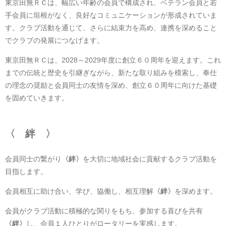
東京田無ＲＣは、幅広い年齢の会員で構成され、ベテラン会員と若
手会員に垣根がなく、良好なコミュニケーションが形成されていま
す。クラブ活動を通じて、さらに結束力を高め、連携を深めること
でクラブの発展につなげます。
東京田無ＲＣは、2028～2029年度に創立６０周年を迎えます。これ
までの伝統と歴史を引継ぎながら、新たな取り組みを模索し、奉仕
の理念の奨励と会員同士の友情を深め、創立６０周年に向けた基礎
を固めていきます。
〈 絆 〉
会員同士の繋がり
〈絆〉
を大切に地域社会に貢献するクラブ活動を
目指します。
会員相互に助け合い、学び、協働し、相互理解
〈絆〉
を深めます。
会員がクラブ活動に積極的な関りをもち、参加する喜びを共有
〈絆〉
し、会員１人ひとりがロータリーを実感します。