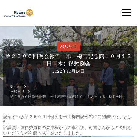
お知らせ
第２５００回例会報告 米山梅吉記念館１０月１３
日（木）移動例会
2022年10月14日
ホーム
お知らせ
第２５００回例会報告 米山梅吉記念館１０月１３日（木）移動例会
記念すべき第２５００回例会を米山梅吉記念館にて開催いたしまし
た。
評議員・運営委員長の矢岸様からの卓話後、司書さんからの説明を
いただきながら館内見学をいたしました。