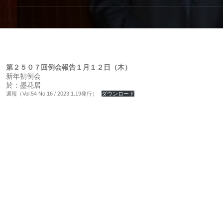
第２５０７回例会報告１月１２日（木）
新年初例会
於：墨花居
週報（Vol.54 No.16 / 2023.1.19発行）
ダウンロード