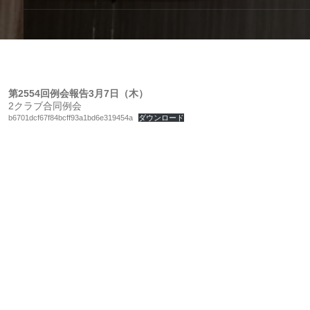
第2554回例会報告3月7日（木）
2クラブ合同例会
b6701dcf67f84bcff93a1bd6e319454a
ダウンロード